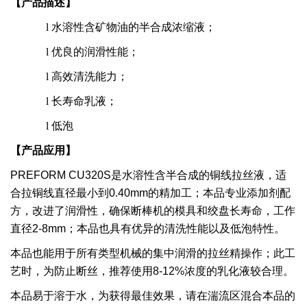
【产品描述】
l
水溶性含矿物油的半合成浓缩液；
l
优良的润滑性能；
l
高效清洗能力；
l
长寿命乳液；
l
低泡
【产品应用】
PREFORM
CU320S
是水溶性含半合成的铜线拉丝液，适
合拉铜线直径最小到
0.40mm
的精加工；本品专业添加剂配
方，改进了润滑性，确保断棒机的模具和绞盘长寿命，工作
直径
2-8mm
；本品也具有优异的清洗性能以及低泡特性。
本品也能用于所有类型机械的集中润滑的拉丝精操作；此工
艺时，为防止断丝，推荐使用
8-12%
浓度的乳化液较合理。
本品易于溶于水，为获得最佳效果，请在湍流区混合本品的