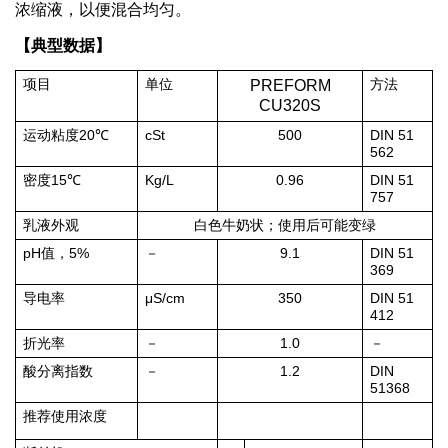
浓缩液，以便混合均匀。
【典型数据】
项目
单位
PREFORM
方法
CU320S
20
cSt
500
DIN 51
运动粘度
℃
562
15
Kg/L
0.96
DIN 51
密度
℃
757
乳液外观
白色牛奶状；使用后可能变绿
pH
5%
9.1
DIN 51
值，
－
369
μS/cm
350
DIN 51
导电率
412
1.0
折光率
－
－
1.2
DIN
酸分离指数
－
51368
推荐使用浓度