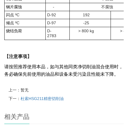
-
钢片腐蚀
不腐蚀
ºC
D-92
192
2
闪点
ºC
D-97
-25
-
倾点
D-
> 800 kg
> 80
烧结负荷
2783
【注意事项】
请按照推荐使用本品，如与其他同类净切削油混合使用时，
务必确保先前使用的油品和设备未受污染且性能未下降。
上一：暂无
下一：
杜索HSG211精密切削油
相关产品