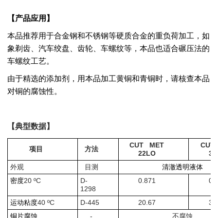
【产品应用】
本品推荐用于合金钢和不锈钢等硬质合金的重负荷加工，如
象剃齿、汽车
绞盘、齿轮、车螺纹等，本品也适合碾压法的
车螺纹工艺。
由于精选的添加剂，用本品加工黄铜和青铜时，请核查本品
对铜的腐蚀性。
【典型数据】
CUT MET
CUT
项目
方法
22LO
32
外观
目测
清澈透明液体
20 ºC
D-
0.871
0.
密度
1298
40 ºC
D-445
20.67
31
运动粘度
-
铜片腐蚀
不腐蚀