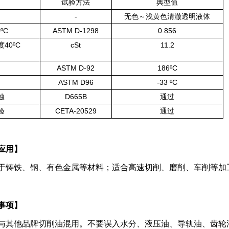
试验方法
典型值
-
无色～浅黄色清澈透明液体
15ºC
ASTM D-1298
0.856
40ºC
cSt
11.2
度
ASTM D-92
186ºC
ASTM D96
-33 ºC
D665B
蚀
通过
CETA-20529
验
通过
应用】
于铸铁、钢、有色金属等材料；适合高速切削、磨削、车削等加
事项】
与其他品牌切削油混用。不要误入水分、液压油、导轨油、齿轮