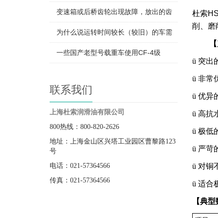
变速箱或后桥齿轮出现故障，放出的齿
杜索
H
削、磨
为什么说运转时间较长（较旧）的车需
【
一些国产老型号载重车使用CF-4级
ü
突出
ü
非常
联系我们
ü
优异
上海杜索润滑油有限公司
ü
高抗
800热线：800-820-2626
ü
极低
地址：上海金山区兴塔工业园区曹黎路123
ü
严苛
号
ü
对铜
电话：021-57364566
传真：021-57364566
ü
适合
【典型