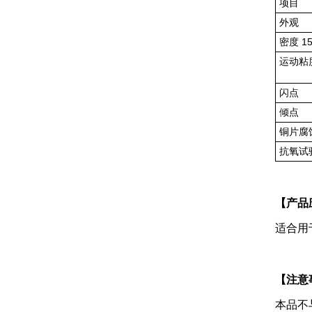
项目
外观
密度
运动粘
闪点
倾点
铜片腐
抗氧试
【产品
适合用
【注意
本品不