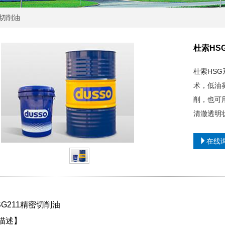
切削油
杜索HS
杜索HS
术，低油
削，也可
清澈透明
在线
G211
精密切削油
描述】