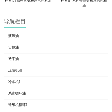
杜索NT系列抗氨极压汽轮机油
杜索ST系列长寿命极压汽轮机
油
导航栏目
液压油
齿轮油
透平油
压缩机油
冷冻机油
系统循环油
造纸机循环油