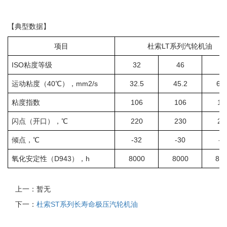
【典型数据】
项目
杜索LT系列汽轮机油
ISO粘度等级
32
46
6
运动粘度（40℃），mm2/s
32.5
45.2
68.
粘度指数
106
106
10
闪点（开口），℃
220
230
25
倾点，℃
-32
-30
-2
氧化安定性（D943），h
8000
8000
80
上一：暂无
下一：
杜索ST系列长寿命极压汽轮机油