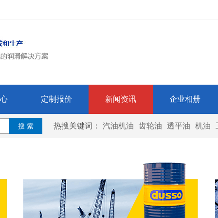
心
定制报价
新闻资讯
企业相册
热搜关键词：
汽油机油
齿轮油
透平油
机油
搜 索