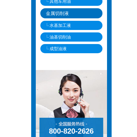
其他车用油
金属切削液
水基加工液
油基切削油
成型油液
800-820-2626